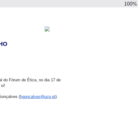
100%
HO
l do Fórum de Ética, no dia 17 de
si!
onçalves (
hgoncalves@ucp.pt
).